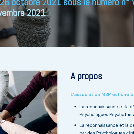
e 26 octobre 2021 sous le numéro 
ovembre 2021
A propos
L’association M3P est une or
La reconnaissance et la d
Psychologues Psychothér
La reconnaissance et la d
par des Psychologues clin