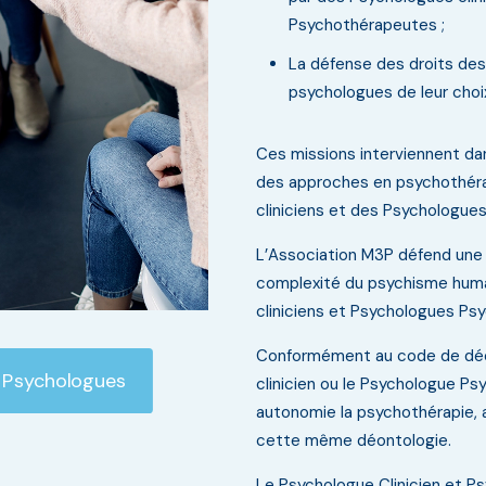
Psychothérapeutes ;
La défense des droits des
psychologues de leur choi
Ces missions interviennent dan
des approches en psychothéra
cliniciens et des Psychologue
L’Association M3P défend une 
complexité du psychisme humai
cliniciens et Psychologues Ps
Conformément au code de déo
 Psychologues
clinicien ou le Psychologue P
autonomie la psychothérapie, a
cette même déontologie.
Le Psychologue Clinicien et P