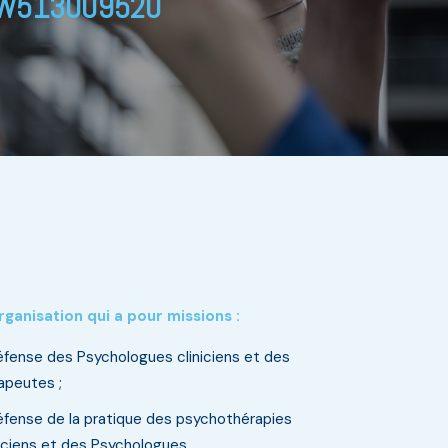
n° W513009520
ganisation qui a pour missions :
éfense des Psychologues cliniciens et des
apeutes ;
éfense de la pratique des psychothérapies
iciens et des Psychologues