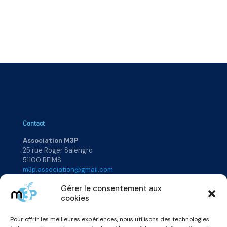
Contact
Association M3P
25 rue Roger Salengro
51100 REIMS
m3p.association@gmail.com
Gérer le consentement aux
cookies
Plan du site
Pour offrir les meilleures expériences, nous utilisons des technologies
Accueil
Rejoignez-nous