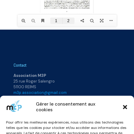
Contact
Association M3P
25 rue Roger Salengro
51100 REIMS
m3p.association@gmail.com
Gérer le consentement aux
cookies
Plan du site
Pour offrir les meilleures expériences, nous utilisons des technologies
Accueil
Rejoignez-nous
telles que les cookies pour stocker et/ou accéder aux informations des
Qui sommes-nous ?
Annuaire
appareils. Le fait de consentir à ces technologies nous permettra de