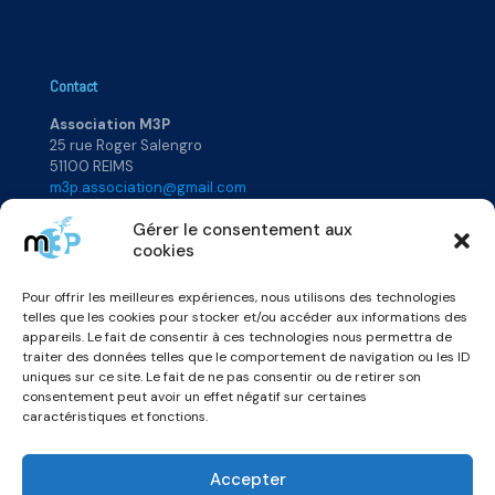
Contact
Association M3P
25 rue Roger Salengro
51100 REIMS
m3p.association@gmail.com
Gérer le consentement aux
cookies
Plan du site
Pour offrir les meilleures expériences, nous utilisons des technologies
Accueil
Rejoignez-nous
telles que les cookies pour stocker et/ou accéder aux informations des
Qui sommes-nous ?
Annuaire
appareils. Le fait de consentir à ces technologies nous permettra de
Actualités
Vidéos & Podcats
traiter des données telles que le comportement de navigation ou les ID
uniques sur ce site. Le fait de ne pas consentir ou de retirer son
consentement peut avoir un effet négatif sur certaines
caractéristiques et fonctions.
Accepter