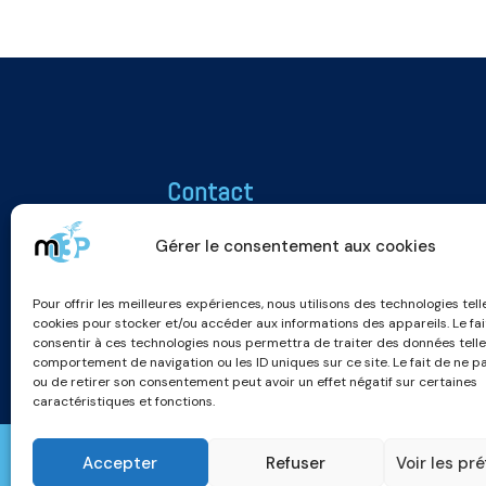
Contact
Association M3P
Gérer le consentement aux cookies
25 rue Roger Salengro
51100 REIMS
Pour offrir les meilleures expériences, nous utilisons des technologies tell
m3p.association@gmail.com
cookies pour stocker et/ou accéder aux informations des appareils. Le fai
consentir à ces technologies nous permettra de traiter des données telle
comportement de navigation ou les ID uniques sur ce site. Le fait de ne p
ou de retirer son consentement peut avoir un effet négatif sur certaines
caractéristiques et fonctions.
Accepter
Refuser
Voir les pr