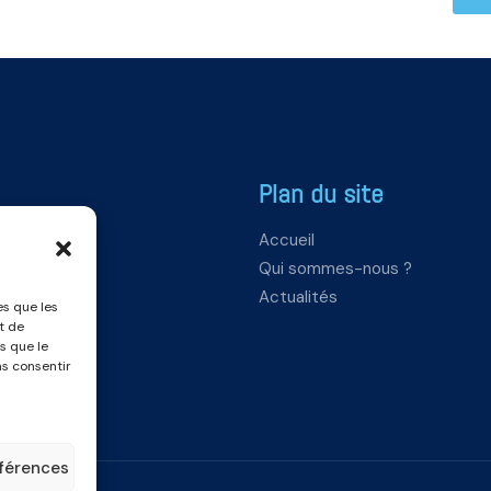
Plan du site
Accueil
Qui sommes-nous ?
Actualités
es que les
t de
s que le
as consentir
éférences