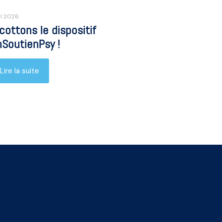
il 2026
cottons le dispositif
SoutienPsy !
Lire la suite