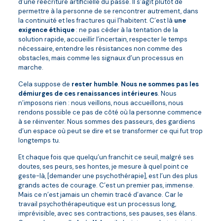
d’une réécriture artificielle du passé. Il s’agit plutôt de
permettre à la personne de se rencontrer autrement, dans
la continuité et les fractures qui l’habitent. C’est là
une
exigence éthique
: ne pas céder à la tentation de la
solution rapide, accueillir l’incertain, respecter le temps
nécessaire, entendre les résistances non comme des
obstacles, mais comme les signaux d’un processus en
marche.
Cela suppose de
rester humble
.
Nous ne sommes pas les
démiurges de ces renaissances intérieures
. Nous
n’imposons rien : nous veillons, nous accueillons, nous
rendons possible ce pas de côté où la personne commence
à se réinventer. Nous sommes des passeurs, des gardiens
d’un espace où peut se dire et se transformer ce qui fut trop
longtemps tu.
Et chaque fois que quelqu’un franchit ce seuil, malgré ses
doutes, ses peurs, ses hontes, je mesure à quel point ce
geste-là, [demander une psychothérapie], est l’un des plus
grands actes de courage. C’est un premier pas, immense.
Mais ce n’est jamais un chemin tracé d’avance. Car le
travail psychothérapeutique est un processus long,
imprévisible, avec ses contractions, ses pauses, ses élans.