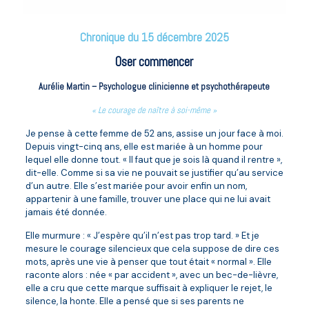
Chronique du 15 décembre 2025
Oser commencer
Aurélie Martin – Psychologue clinicienne et psychothérapeute
« Le courage de naître à soi-même »
Je pense à cette femme de 52 ans, assise un jour face à moi.
Depuis vingt-cinq ans, elle est mariée à un homme pour
lequel elle donne tout. « Il faut que je sois là quand il rentre »,
dit-elle. Comme si sa vie ne pouvait se justifier qu’au service
d’un autre. Elle s’est mariée pour avoir enfin un nom,
appartenir à une famille, trouver une place qui ne lui avait
jamais été donnée.
Elle murmure : « J’espère qu’il n’est pas trop tard. » Et je
mesure le courage silencieux que cela suppose de dire ces
mots, après une vie à penser que tout était « normal ». Elle
raconte alors : née « par accident », avec un bec-de-lièvre,
elle a cru que cette marque suffisait à expliquer le rejet, le
silence, la honte. Elle a pensé que si ses parents ne