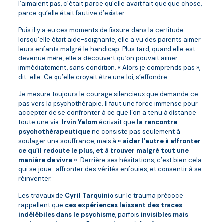
l’aimaient pas, c’était parce qu’elle avait fait quelque chose,
parce qu’elle était fautive d’exister.
Puis il y a eu ces moments de fissure dans la certitude :
lorsqu’elle était aide-soignante, elle a vu des parents aimer
leurs enfants malgré le handicap. Plus tard, quand elle est
devenue mère, elle a découvert qu’on pouvait aimer
immédiatement, sans condition. « Alors je comprends pas »,
dit-elle. Ce qu’elle croyait être une loi, s’effondre.
Je mesure toujours le courage silencieux que demande ce
pas vers la psychothérapie. Il faut une force immense pour
accepter de se confronter à ce que l’on a tenu à distance
toute une vie.
Irvin Yalom
écrivait que
la rencontre
psychothérapeutique
ne consiste pas seulement à
soulager une souffrance, mais à
« aider l’autre à affronter
ce qu’il redoute le plus, et à trouver malgré tout une
manière de vivre »
. Derrière ses hésitations, c’est bien cela
qui se joue : affronter des vérités enfouies, et consentir à se
réinventer.
Les travaux de
Cyril Tarquinio
sur le trauma précoce
rappellent que
ces expériences laissent des traces
indélébiles dans le psychisme
, parfois
invisibles mais