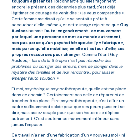
toujours agissantes
. Reconnaître qu’elles façonnent
encore le présent, des décennies plus tard, c’est déjà
légitimer ce courage de venir dire : « je veux comprendre ».
Cette femme me disait qu’elle se sentait « prête à
accoucher d’elle-même », et cette image rejoint ce que
Guy
Ausloos
nomme l
’auto-engendrement
:
ce mouvement
par lequel une personne se met au monde autrement,
non pas parce qu’un psychothérapeute l’y « fabrique »,
mais parce qu’elle mobilise, en elle et autour d’elle, ses
propres ressources pour changer
. Comme l’écrit Guy
Ausloos,
« faire de la thérapie n’est pas résoudre des
problèmes ou corriger des erreurs, mais se plonger dans le
mystère des familles et de leur rencontre… pour laisser
émerger l’auto solution. »
Et moi, psychologue psychothérapeute, quelle est ma place
dans ce chemin ? Certainement pas celle de réparer ni de
trancher à sa place. Être psychothérapeute, c’est offrir un
cadre suffisamment solide pour que ses peurs puissent se
dire, mais assez souple pour que son histoire se déploie
autrement. C’est soutenir ce mouvement intérieur sans
jamais l’imposer.
Ce travail n’a rien d’une fabrication d’un « nouveau moi » ni