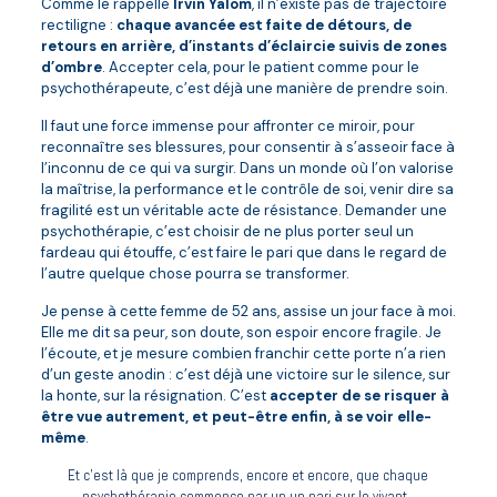
Comme le rappelle
Irvin Yalom
, il n’existe pas de trajectoire
rectiligne :
chaque avancée est faite de détours, de
retours en arrière, d’instants d’éclaircie suivis de zones
d’ombre
. Accepter cela, pour le patient comme pour le
psychothérapeute, c’est déjà une manière de prendre soin.
Il faut une force immense pour affronter ce miroir, pour
reconnaître ses blessures, pour consentir à s’asseoir face à
l’inconnu de ce qui va surgir. Dans un monde où l’on valorise
la maîtrise, la performance et le contrôle de soi, venir dire sa
fragilité est un véritable acte de résistance. Demander une
psychothérapie, c’est choisir de ne plus porter seul un
fardeau qui étouffe, c’est faire le pari que dans le regard de
l’autre quelque chose pourra se transformer.
Je pense à cette femme de 52 ans, assise un jour face à moi.
Elle me dit sa peur, son doute, son espoir encore fragile. Je
l’écoute, et je mesure combien franchir cette porte n’a rien
d’un geste anodin : c’est déjà une victoire sur le silence, sur
la honte, sur la résignation. C’est
accepter de se risquer à
être vue autrement, et peut-être enfin, à se voir elle-
même
.
Et c’est là que je comprends, encore et encore, que chaque
psychothérapie commence par un un pari sur le vivant.