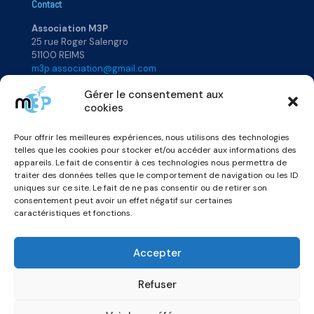
Contact
Association M3P
25 rue Roger Salengro
51100 REIMS
m3p.association@gmail.com
Gérer le consentement aux
cookies
Plan du site
Pour offrir les meilleures expériences, nous utilisons des technologies
Accueil
Rejoignez-nous
telles que les cookies pour stocker et/ou accéder aux informations des
Qui sommes-nous ?
Annuaire
appareils. Le fait de consentir à ces technologies nous permettra de
Actualités
Vidéos & Podcats
traiter des données telles que le comportement de navigation ou les ID
uniques sur ce site. Le fait de ne pas consentir ou de retirer son
consentement peut avoir un effet négatif sur certaines
caractéristiques et fonctions.
Accepter
Refuser
© 2026 Association M3P -
Mentions légales