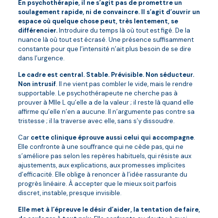
En psychothérapie, il ne s’agit pas de promettre un
soulagement rapide, ni de convaincre. Il s’agit d’ouvrir un
espace où quelque chose peut, très lentement, se
différencier.
Introduire du temps là où tout est figé. De la
nuance là où tout est écrasé. Une présence suffisamment
constante pour que l’intensité n’ait plus besoin de se dire
dans l’urgence.
Le cadre est central. Stable. Prévisible. Non séducteur.
Non intrusif
. Il ne vient pas combler le vide, mais le rendre
supportable. Le psychothérapeute ne cherche pas à
prouver à Mlle L qu’elle a de la valeur ; il reste là quand elle
affirme qu’elle n’en a aucune. Il n’argumente pas contre sa
tristesse ; il la traverse avec elle, sans s’y dissoudre.
Car
cette clinique éprouve aussi celui qui accompagne
.
Elle confronte à une souffrance qui ne cède pas, qui ne
s’améliore pas selon les repères habituels, qui résiste aux
ajustements, aux explications, aux promesses implicites
d’efficacité. Elle oblige à renoncer à l’idée rassurante du
progrès linéaire. À accepter que le mieux soit parfois
discret, instable, presque invisible.
Elle met à l’épreuve le désir d’aider, la tentation de faire,