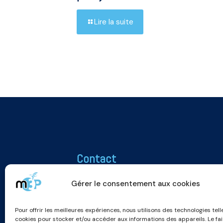
Lire la suite
Contact
Association M3P
Gérer le consentement aux cookies
25 rue Roger Salengro
51100 REIMS
Pour offrir les meilleures expériences, nous utilisons des technologies tell
m3p.association@gmail.com
cookies pour stocker et/ou accéder aux informations des appareils. Le fai