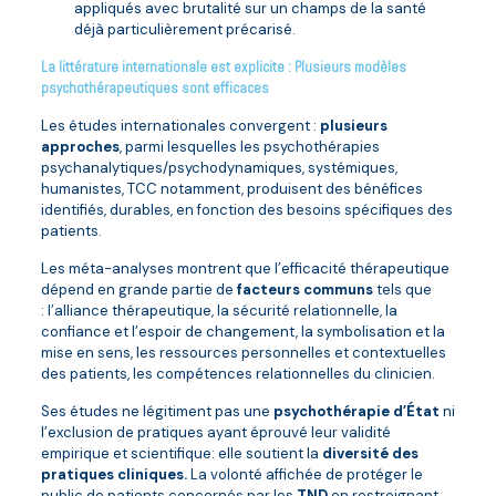
appliqués avec brutalité sur un champs de la santé
déjà particulièrement précarisé.
La littérature internationale est explicite :
Plusieurs modèles
psychothérapeutiques sont efficaces
Les études internationales convergent :
plusieurs
approches
, parmi lesquelles les psychothérapies
psychanalytiques/psychodynamiques, systémiques,
humanistes, TCC notamment, produisent des bénéfices
identifiés, durables, en fonction des besoins spécifiques des
patients.
Les méta-analyses montrent que l’efficacité thérapeutique
dépend en grande partie de
facteurs communs
tels que
: l’alliance thérapeutique, la sécurité relationnelle, la
confiance et l’espoir de changement, la symbolisation et la
mise en sens, les ressources personnelles et contextuelles
des patients, les compétences relationnelles du clinicien.
Ses études ne légitiment pas une
psychothérapie d’État
ni
l’exclusion de pratiques ayant éprouvé leur validité
empirique et scientifique: elle soutient la
diversité des
pratiques cliniques.
La volonté affichée de protéger le
public de patients concernés par les
TND
en restreignant