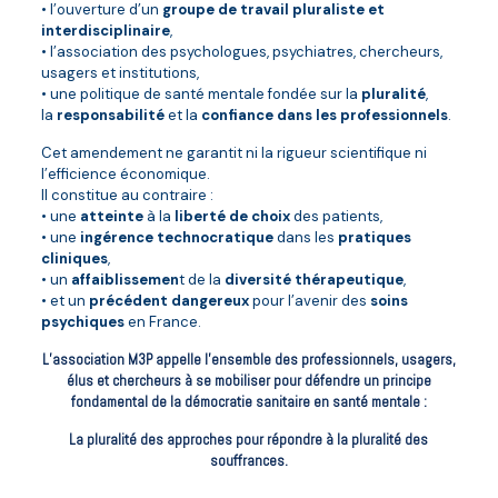
• l’ouverture d’un
groupe de travail pluraliste et
interdisciplinaire
,
• l’association des psychologues, psychiatres, chercheurs,
usagers et institutions,
• une politique de santé mentale fondée sur la
pluralité
,
la
responsabilité
et la
confiance dans les professionnels
.
Cet amendement ne garantit ni la rigueur scientifique ni
l’efficience économique.
Il constitue au contraire :
• une
atteinte
à la
liberté de choix
des patients,
• une
ingérence technocratique
dans les
pratiques
cliniques
,
• un
affaiblissemen
t de la
diversité thérapeutique
,
• et un
précédent dangereux
pour l’avenir des
soins
psychiques
en France.
L’association M3P appelle l’ensemble des professionnels, usagers,
élus et chercheurs à se mobiliser pour défendre un principe
fondamental de la démocratie sanitaire en santé mentale :
La pluralité des approches pour répondre à la pluralité des
souffrances.