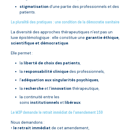
stigmatisation
d’une partie des professionnels et des
patients.
La pluralité des pratiques : une condition de la démocratie sanitaire
La diversité des approches thérapeutiques n’est pas un
luxe épistémologique : elle constitue une
garantie éthique,
scientifique et démocratique
.
Elle permet :
la
liberté de choix des patients
,
la
responsabilité clinique
des professionnels,
l’
adéquation aux singularités psychiques
,
la
recherche
et l’
innovation
thérapeutique,
la continuité entre les
soins
institutionnels
et
libéraux
.
Le M3P demande le retrait immédiat de l’amendement 159
Nous demandons :
•
le retrait immédiat
de cet amendement,