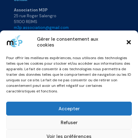
Association M3P
25 rue Roger Salengro
51100 REIMS
m3p.association@gmail.com
Gérer le consentement aux
cookies
Plan du site
Pour offrir les meilleures expériences, nous utilisons des technologies
Accueil
Rejoignez-nous
telles que les cookies pour stocker et/ou accéder aux informations des
Qui sommes-nous ?
Annuaire
appareils. Le fait de consentir à ces technologies nous permettra de
Actualités
Vidéos & Podcats
traiter des données telles que le comportement de navigation ou les ID
uniques sur ce site. Le fait de ne pas consentir ou de retirer son
consentement peut avoir un effet négatif sur certaines
caractéristiques et fonctions.
Accepter
Refuser
© 2026 Association M3P -
Mentions légales
Voir les préférences