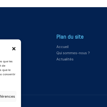
Plan du site
Accueil
Qui sommes-nous ?
Actualités
es que les
t de
s que le
as consentir
éférences
es