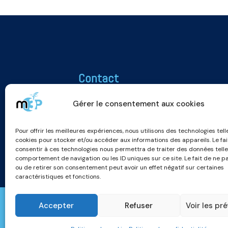
Contact
Association M3P
Gérer le consentement aux cookies
25 rue Roger Salengro
51100 REIMS
Pour offrir les meilleures expériences, nous utilisons des technologies tell
m3p.association@gmail.com
cookies pour stocker et/ou accéder aux informations des appareils. Le fai
consentir à ces technologies nous permettra de traiter des données telle
comportement de navigation ou les ID uniques sur ce site. Le fait de ne p
ou de retirer son consentement peut avoir un effet négatif sur certaines
caractéristiques et fonctions.
Accepter
Refuser
Voir les pr
© 2026 Association M3P -
Mentions légal