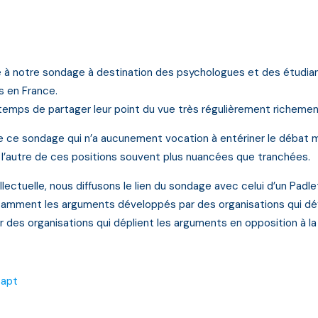
à notre sondage à destination des psychologues et des étudian
s en France.
 temps de partager leur point du vue très régulièrement richeme
 sondage qui n’a aucunement vocation à entériner le débat mais
u l’autre de ces positions souvent plus nuancées que tranchées.
ellectuelle, nous diffusons le lien du sondage avec celui d’un Pa
mment les arguments développés par des organisations qui défe
 des organisations qui déplient les arguments en opposition à la 
Capt