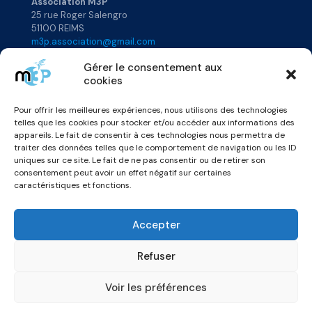
Association M3P
25 rue Roger Salengro
51100 REIMS
m3p.association@gmail.com
Gérer le consentement aux
cookies
Plan du site
Pour offrir les meilleures expériences, nous utilisons des technologies
Accueil
Rejoignez-nous
telles que les cookies pour stocker et/ou accéder aux informations des
Qui sommes-nous ?
Annuaire
appareils. Le fait de consentir à ces technologies nous permettra de
Actualités
Vidéos & Podcats
traiter des données telles que le comportement de navigation ou les ID
uniques sur ce site. Le fait de ne pas consentir ou de retirer son
consentement peut avoir un effet négatif sur certaines
caractéristiques et fonctions.
Accepter
Refuser
© 2026 Association M3P -
Mentions légales
Voir les préférences