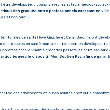
rrait être développée, y compris avec les acteurs médico-sociaux 
rticulation graduée entre professionnels exerçant en vill
es et hôpitaux. »
rritoriales de santé) Rive Gauche et Canal Garonne ont développ
 des troubles en santé mentale, notamment en développant des lie
iprofessionnelle visant à créer des passerelles entre sanitaire 
 articulés avec le dispositif Mon Soutien Psy, afin de garan
é mentale des adolescents et jeunes adultes chez qui la consomma
gé sur l’usage croissant des psychotropes, ses causes et ses c